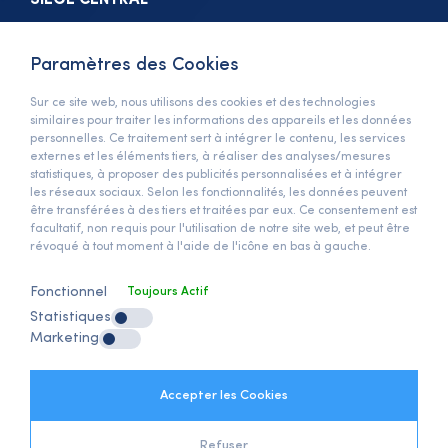
SIÈGE CENTRAL
Metro 34 Plaza No:23/102, İOSB
Bedrettin Dalan Bulvarı
Paramètres des Cookies
Başakşehir, İstanbul / Türkiye
Sur ce site web, nous utilisons des cookies et des technologies
similaires pour traiter les informations des appareils et les données
Voir sur la Carte »
personnelles. Ce traitement sert à intégrer le contenu, les services
TÉLÉPHONE
externes et les éléments tiers, à réaliser des analyses/mesures
statistiques, à proposer des publicités personnalisées et à intégrer
les réseaux sociaux. Selon les fonctionnalités, les données peuvent
+90 (212) 678 13 13
être transférées à des tiers et traitées par eux. Ce consentement est
E-MAIL
facultatif, non requis pour l'utilisation de notre site web, et peut être
révoqué à tout moment à l'aide de l'icône en bas à gauche.
info@anymats.com
Fonctionnel
Toujours Actif
Statistiques
GRPD
Marketing
Texte de Clarification du RGPD
Politique de Clarification
Texte de Clarification du Client
Accepter les Cookies
Politique de Cookies Internet
Refuser