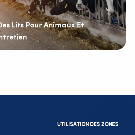
 Des Lits Pour Animaux Et
ntretien
x sont des produits
 pour assurer le confort,
urité des animaux dans divers
 ce soit pour le bétail
t les chevaux) ou pour les
mme les moutons et les
euvent être utilisés dans de
des étables et cliniques
ppodromes et poulaillers.
UTILISATION DES ZONES