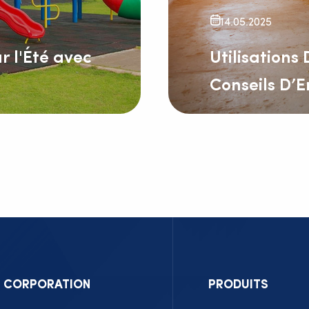
14.05.2025
r l'Été avec
Utilisations
Conseils D’E
Les lits pour animau
spécialement conçus
l’hygiène et la séc
environnements. Que
(comme les vaches e
En Savoir Plus
petits animaux (co
chèvres), ces lits p
nombreux endroits, 
vétérinaires aux hi
CORPORATION
PRODUITS