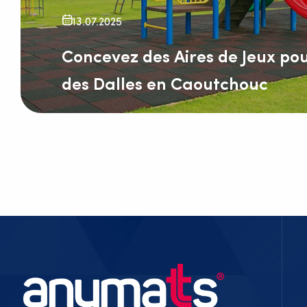
13.07.2025
Concevez des Aires de Jeux pou
des Dalles en Caoutchouc
Summer is one of the times when children
spend time outdoors, play fun games, and burn
off their energy. Therefore, playground design
is essential to ensure safety while making it
enjoyable and engaging. Rubber tiles have
En Savoir Plus
become a popular material in playground
design and offer an excellent choice for this
summer. With their durability, color options, and
environmentally friendly features, rubber tiles
are preferred by both children and parents.